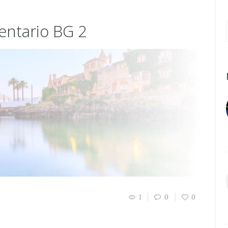
entario BG 2
1
0
0