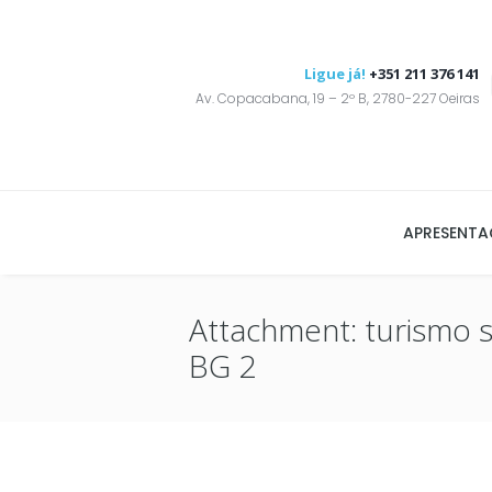
Ligue já!
+351 211 376 141
Av. Copacabana, 19 – 2º B, 2780-227 Oeiras
APRESENT
Attachment: turismo 
BG 2