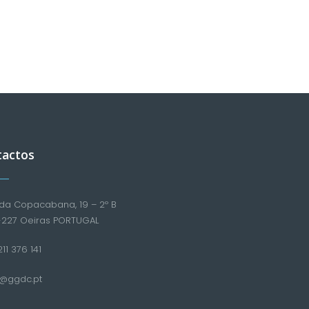
tactos
da Copacabana, 19 – 2º B
-227 Oeiras PORTUGAL
11 376 141
l@ggdc.pt