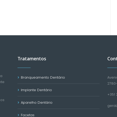
Tratamentos
Con
ca
Branqueamento Dentário
Aveni
nte
2780
Implante Dentário
+351 2
mos
Aparelho Dentário
gera
Facetas