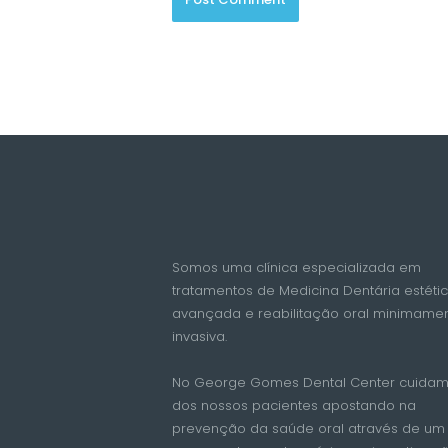
Somos uma clínica especializada em
tratamentos de Medicina Dentária estéti
avançada e reabilitação oral minimame
invasiva.
No George Gomes Dental Center cuida
dos nossos pacientes apostando na
prevenção da saúde oral através de um