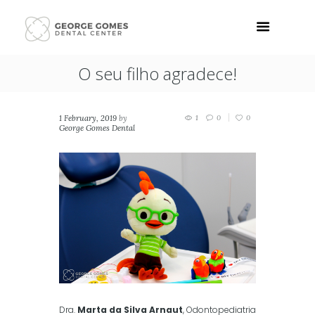
O seu filho agradece!
1 February, 2019
by
1
0
0
George Gomes Dental
Center
in
Notícias
Dra.
Marta da Silva Arnaut
, Odontopediatria