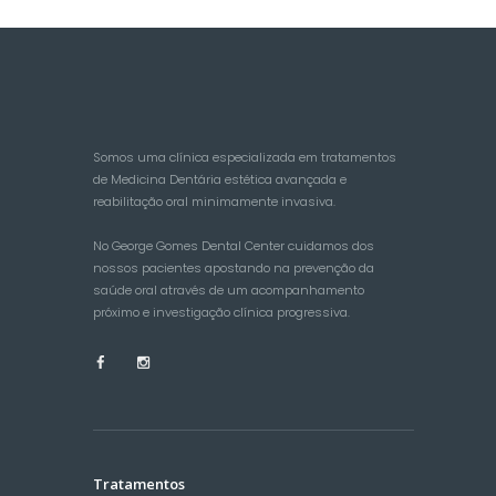
Somos uma clínica especializada em tratamentos
de Medicina Dentária estética avançada e
reabilitação oral minimamente invasiva.
No George Gomes Dental Center cuidamos dos
nossos pacientes apostando na prevenção da
saúde oral através de um acompanhamento
próximo e investigação clínica progressiva.
Tratamentos