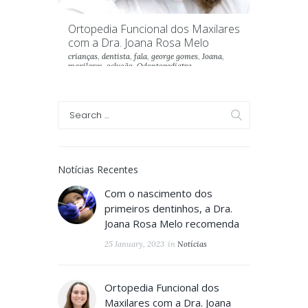
Ortopedia Funcional dos Maxilares
com a Dra. Joana Rosa Melo
crianças
,
dentista
,
fala
,
george gomes
,
Joana
,
maxilares
,
oclusão
,
Odontopediatra
,
Odontopediatria
,
oeiras
,
ortopedia
,
Ortopedia
Funcional dos Maxilares
Notícias Recentes
Com o nascimento dos
primeiros dentinhos, a Dra.
Joana Rosa Melo recomenda
25 January, 2023
in
Notícias
Ortopedia Funcional dos
Maxilares com a Dra. Joana