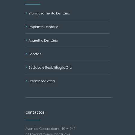
Branqueamento Dentário
Implante Dentário
Aparelho Dentário
Facetas
Estética e Reabilitação Oral
Odontopediatria
Contactos
Avenida Copacabana, 19 – 2º B
2780-227 Oeiras PORTUGAL