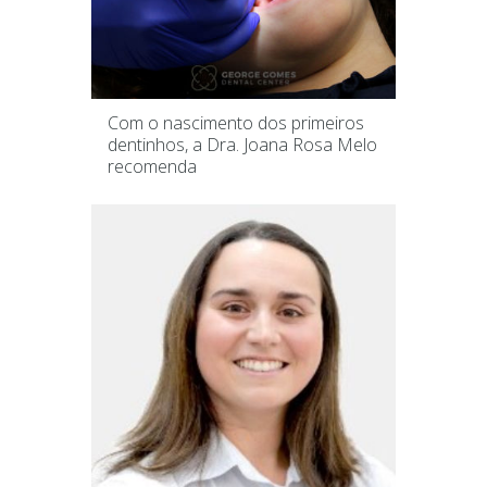
Com o nascimento dos primeiros
dentinhos, a Dra. Joana Rosa Melo
recomenda
apnéia do sono
,
bebê
,
Carcavelos
,
cárie
,
cascais
,
clinica dentaria
,
crianças
,
dentes
,
dentista
,
dentista crianças
,
dores na articulação
temporomandibular
,
george gomes
,
ggdc
,
joana
rosa melo
,
mastigação
,
maxilares
,
nascimento
,
Odontopediatria
,
oeiras
,
Ortopedia Funcional
dos Maxilares
,
paço d'arcos
,
pediatria