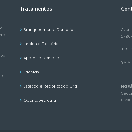
Tratamentos
Con
ca
Branqueamento Dentário
Aveni
nte
2780
Implante Dentário
+351 2
mos
Aparelho Dentário
gera
Facetas
ão
Estética e Reabilitação Oral
HORÁ
Segun
09:00 
Odontopediatria