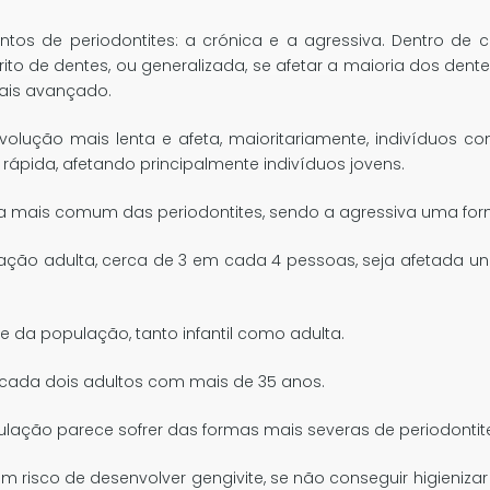
intos de periodontites: a crónica e a agressiva. Dentro de
trito de dentes, ou generalizada, se afetar a maioria dos dent
mais avançado.
olução mais lenta e afeta, maioritariamente, indivíduos c
ápida, afetando principalmente indivíduos jovens.
rma mais comum das periodontites, sendo a agressiva uma for
ação adulta, cerca de 3 em cada 4 pessoas, seja afetada u
de da população, tanto infantil como adulta.
 cada dois adultos com mais de 35 anos.
lação parece sofrer das formas mais severas de periodontit
 risco de desenvolver gengivite, se não conseguir higieni