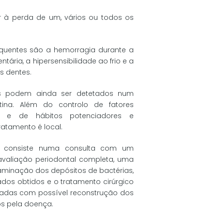
 à perda de um, vários ou todos os
requentes são a hemorragia durante a
ária, a hipersensibilidade ao frio e a
s dentes.
is podem ainda ser detetados num
tina. Além do controlo de fatores
es e de hábitos potenciadores e
ratamento é local.
to consiste numa consulta com um
 avaliação periodontal completa, uma
aminação dos depósitos de bactérias,
dos obtidos e o tratamento cirúrgico
ladas com possível reconstrução dos
os pela doença.