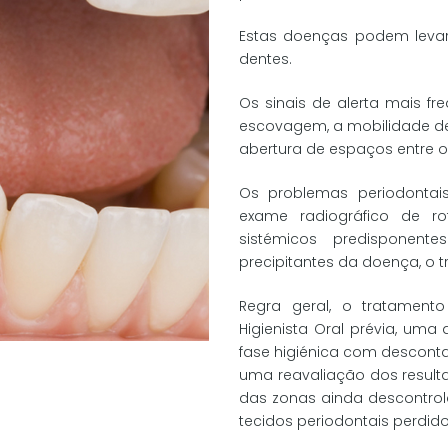
Estas doenças podem levar
dentes.
Os sinais de alerta mais f
escovagem, a mobilidade dent
abertura de espaços entre o
Os problemas periodonta
exame radiográfico de ro
sistémicos predisponent
precipitantes da doença, o t
Regra geral, o tratamen
Higienista Oral prévia, uma
fase higiénica com descont
uma reavaliação dos resulta
das zonas ainda descontro
tecidos periodontais perdid