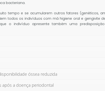
ca bacteriana.
 muito tempo e se acumularem outros fatores (genéticos, a
Nem todos os indivíduos com má higiene oral e gengivite d
o que o indivíduo apresente também uma predisposiçã
isponibilidade óssea reduzida
s após a doença periodontal