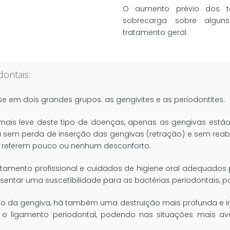
O aumento prévio dos t
sobrecarga sobre algun
tratamento geral.
ontais:
e em dois grandes grupos: as gengivites e as periodontites.
mais leve deste tipo de doenças, apenas as gengivas estão
sem perda de inserção das gengivas (retração) e sem reabs
s referem pouco ou nenhum desconforto.
atamento profissional e cuidados de higiene oral adequados 
esentar uma suscetibilidade para as bactérias periodontais, p
ão da gengiva, há também uma destruição mais profunda e irr
e o ligamento periodontal, podendo nas situações mais 