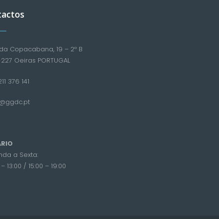
tactos
da Copacabana, 19 – 2º B
-227 Oeiras PORTUGAL
11 376 141
l@ggdc.pt
RIO
da a Sexta:
– 13:00 / 15:00 – 19:00