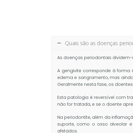
Quais são as doenças period
As doenças periodontais dividem-s
A gengivite corresponde à forma 
edema e sangramento, mas ainda 
Geralmente nesta fase, os doente
Esta patologia é reversível com tr
não for tratada, e se o doente apr
Na periodontite, além da inflamaç
suporte, como o osso alveolar 
afetados.