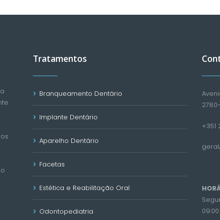
Tratamentos
Con
ca
Branqueamento Dentário
Aveni
nte
2780
Implante Dentário
+351 2
mos
Aparelho Dentário
gera
Facetas
ão
Estética e Reabilitação Oral
HORÁ
Segun
09:00 
Odontopediatria