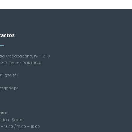
tactos
da Copacabana, 19 – 2º B
-227 Oeiras PORTUGAL
11 376 141
l@ggdc.pt
RIO
da a Sexta:
– 13:00 / 15:00 – 19:00