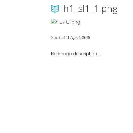
h1_sl1_1.png
nd.jpg
Started
11 April, 2018
No image description ...