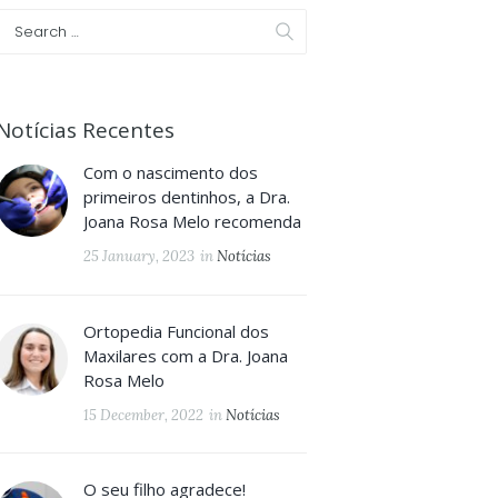
Next item
h1_sl1_3.png
Notícias Recentes
Com o nascimento dos
primeiros dentinhos, a Dra.
Joana Rosa Melo recomenda
25 January, 2023
in
Notícias
Ortopedia Funcional dos
Maxilares com a Dra. Joana
Rosa Melo
15 December, 2022
in
Notícias
O seu filho agradece!