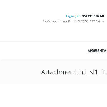
Ligue já!
+351 211 376 141
Av. Copacabana, 19 – 2º B, 2780-227 Oeiras
APRESENT
Attachment: h1_sl1_1