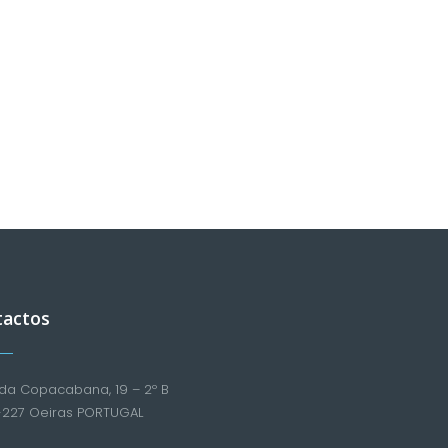
tactos
da Copacabana, 19 – 2º B
-227 Oeiras PORTUGAL