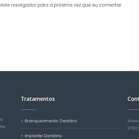
neste navegador para a próxima vez que eu comentar.
Tratamentos
Con
ca
Branqueamento Dentário
Aveni
nte
2780
Implante Dentário