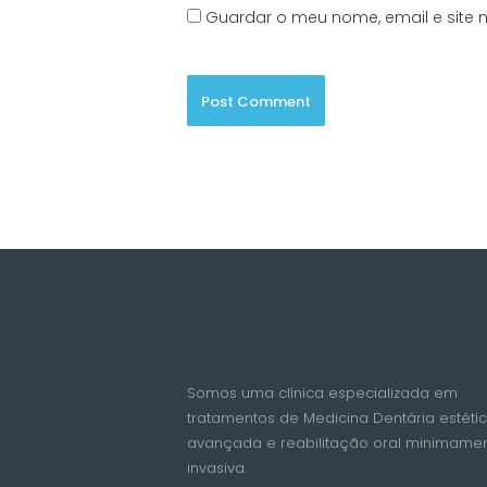
Guardar o meu nome, email e site 
Somos uma clínica especializada em
tratamentos de Medicina Dentária estéti
avançada e reabilitação oral minimame
invasiva.