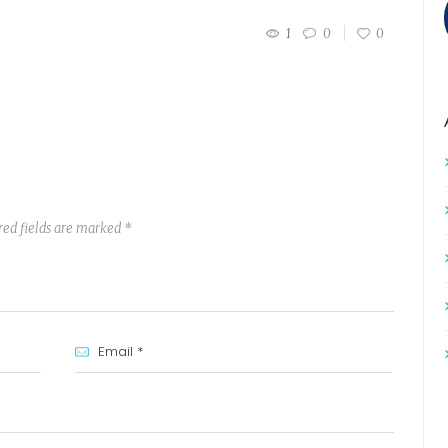
1
0
0
red fields are marked *