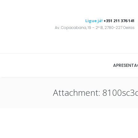
Ligue já!
+351 211 376 141
Av. Copacabana, 19 – 2º B, 2780-227 Oeiras
APRESENT
Attachment: 8100sc