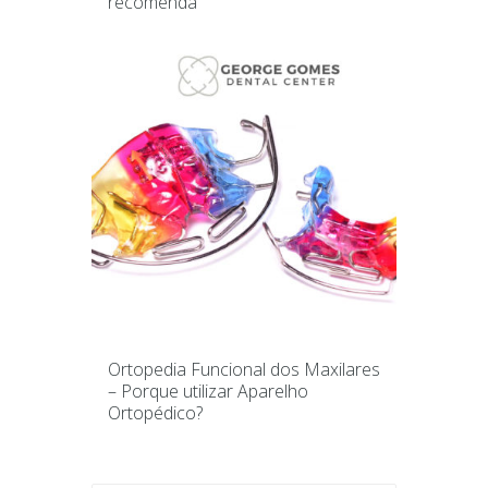
recomenda
apnéia do sono
,
bebê
,
Carcavelos
,
cárie
,
cascais
,
clinica dentaria
,
crianças
,
dentes
,
dentista
,
dentista crianças
,
dores na articulação
temporomandibular
,
george gomes
,
ggdc
,
joana
rosa melo
,
mastigação
,
maxilares
,
nascimento
,
Odontopediatria
,
oeiras
,
Ortopedia Funcional
dos Maxilares
,
paço d'arcos
,
pediatria
Ortopedia Funcional dos Maxilares
– Porque utilizar Aparelho
Ortopédico?
aparelho ortopédico
,
apnéia do sono
,
barulhos de
estalos ao movimentar a boca
,
clinica dentaria
,
dentista
,
dores na articulação
temporomandibular
,
george gomes
,
ggdc
,
joana