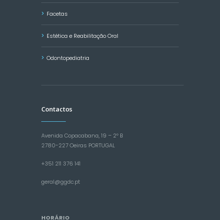
Facetas
Estética e Reabilitação Oral
Odontopediatria
Contactos
Avenida Copacabana, 19 – 2º B
2780-227 Oeiras PORTUGAL
+351 211 376 141
geral@ggdc.pt
HORÁRIO