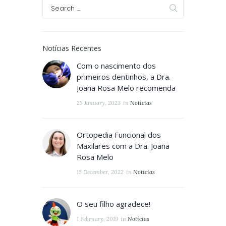
rosa melo
,
mordida cruzada
,
Odontopediatra
,
Odontopediatria
,
oeiras
,
Ortopedia Funcional
dos Maxilares
Notícias Recentes
Com o nascimento dos
primeiros dentinhos, a Dra.
Joana Rosa Melo recomenda
25 January, 2023
in
Notícias
Ortopedia Funcional dos
Maxilares com a Dra. Joana
Rosa Melo
15 December, 2022
in
Notícias
O seu filho agradece!
1 February, 2019
in
Notícias