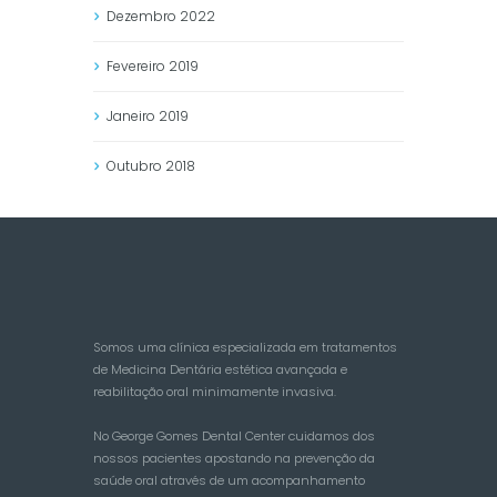
Dezembro
2022
Fevereiro
2019
Janeiro
2019
Outubro
2018
Somos uma clínica especializada em tratamentos
de Medicina Dentária estética avançada e
reabilitação oral minimamente invasiva.
No George Gomes Dental Center cuidamos dos
nossos pacientes apostando na prevenção da
saúde oral através de um acompanhamento