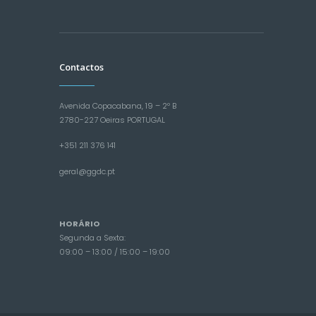
Contactos
Avenida Copacabana, 19 – 2º B
2780-227 Oeiras PORTUGAL
+351 211 376 141
geral@ggdc.pt
HORÁRIO
Segunda a Sexta:
09:00 – 13:00 / 15:00 – 19:00