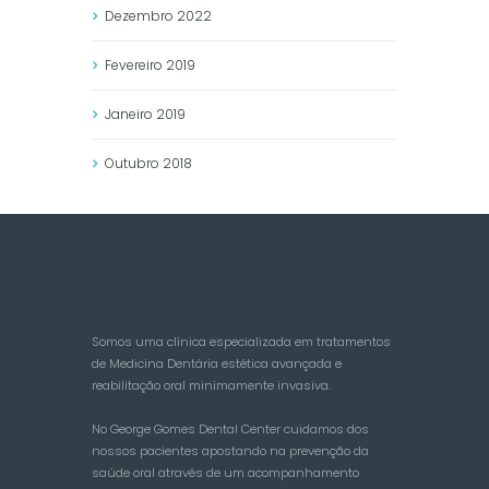
Dezembro
2022
Fevereiro
2019
Janeiro
2019
Outubro
2018
Somos uma clínica especializada em tratamentos
de Medicina Dentária estética avançada e
reabilitação oral minimamente invasiva.
No George Gomes Dental Center cuidamos dos
nossos pacientes apostando na prevenção da
saúde oral através de um acompanhamento