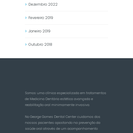
Dezembro
2022
Fevereiro
2019
Janeiro
2019
Outubro
2018
Somos uma clínica especializada em tratamentos
de Medicina Dentária estética avançada e
reabilitação oral minimamente invasiva.
No George Gomes Dental Center cuidamos dos
nossos pacientes apostando na prevenção da
saúde oral através de um acompanhamento