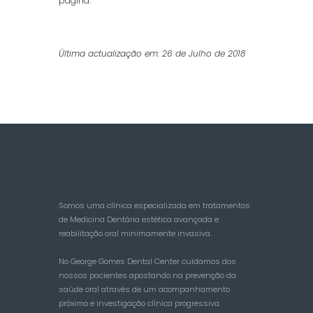
pagina.
Última actualização em: 26 de Julho de 2018
Somos uma clínica especializada em tratamentos
de Medicina Dentária estética avançada e
reabilitação oral minimamente invasiva.
No George Gomes Dental Center cuidamos dos
nossos pacientes apostando na prevenção da
saúde oral através de um acompanhamento
próximo e investigação clínica progressiva.