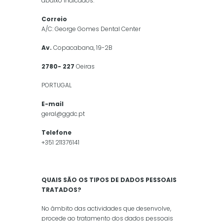
abaixo indicados:
Correio
A/C: George Gomes Dental Center
Av.
Copacabana, 19-2B
2780- 227
Oeiras
PORTUGAL
E-mail
geral@ggdc.pt
Telefone
+351 211376141
QUAIS SÃO OS TIPOS DE DADOS PESSOAIS
TRATADOS?
No âmbito das actividades que desenvolve,
procede ao tratamento dos dados pessoais