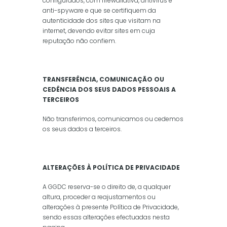
configurados, com firewallativa, antivírus e
anti-spyware e que se certifiquem da
autenticidade dos sites que visitam na
internet, devendo evitar sites em cuja
reputação não confiem.
TRANSFERÊNCIA, COMUNICAÇÃO OU
CEDÊNCIA DOS SEUS DADOS PESSOAIS A
TERCEIROS
Não transferimos, comunicamos ou cedemos
os seus dados a terceiros.
ALTERAÇÕES À POLÍTICA DE PRIVACIDADE
A GGDC reserva-se o direito de, a qualquer
altura, proceder a reajustamentos ou
alterações à presente Política de Privacidade,
sendo essas alterações efectuadas nesta