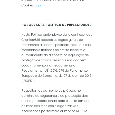
experiência. Consulte a nossa Política de
Cookies
aqui
.
PORQUÊ ESTA POLÍTICA DE PRIVACIDADE?
Nesta Política pretende-se dar a conhecer aos
Clientes/Utilizadores as regras gerais de
tratamento de dados pessoais, os quais são
recolhidos e tratados no estrito respeito e
cumprimento do disposto na legislação de
proteção de dados pessoais em vigor em
cada momento, nomeadamente o
Regulamento (UE) 2016/679 do Parlamento
Europeu e do Conselho, de 27 de abril de 2016
(“RGPD”).
Respeitamos as melhores práticas no
domínio da segurança e da protecção dos
dados pessoais, tendo para o efeito tomado
as medidas técnicas e organizativas
necessárias por forma a cumprir o RGPD e