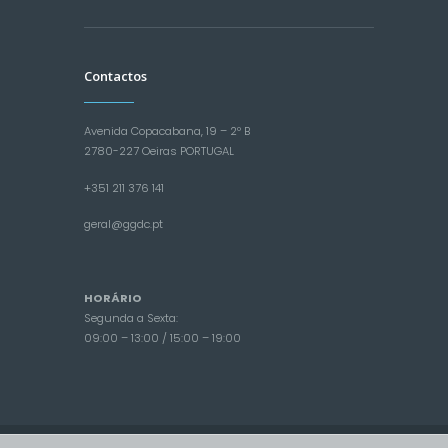
Contactos
Avenida Copacabana, 19 – 2º B
2780-227 Oeiras PORTUGAL
+351 211 376 141
geral@ggdc.pt
HORÁRIO
Segunda a Sexta:
09:00 – 13:00 / 15:00 – 19:00